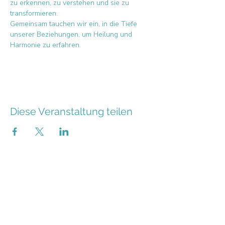
zu erkennen, zu verstehen und sie zu 
transformieren.
Gemeinsam tauchen wir ein, in die Tiefe 
unserer Beziehungen, um Heilung und 
Harmonie zu erfahren. 
Diese Veranstaltung teilen
KONTAKT
Tel.:
+49 (0) 178 34 09 12 1
E-Mail:
kontakt@neu-hinschauen.de